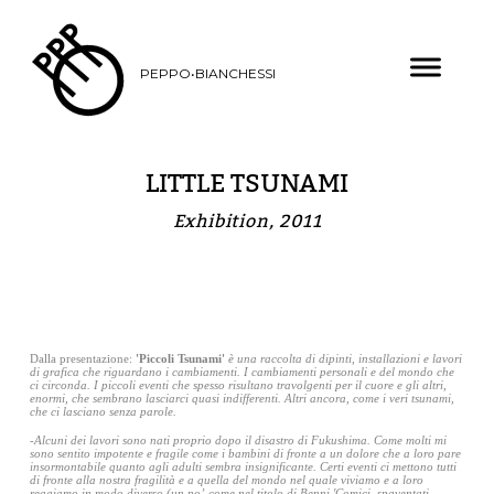
PEPPO•BIANCHESSI
LITTLE TSUNAMI
Exhibition, 2011
Dalla presentazione:
'Piccoli Tsunami'
è una raccolta di dipinti, installazioni e lavori
di grafica che riguardano i cambiamenti. I cambiamenti personali e del mondo che
ci circonda. I piccoli eventi che spesso risultano travolgenti per il cuore e gli altri,
enormi, che sembrano lasciarci quasi indifferenti. Altri ancora, come i veri tsunami,
che ci lasciano senza parole.
-Alcuni dei lavori sono nati proprio dopo il disastro di Fukushima. Come molti mi
sono sentito impotente e fragile come i bambini di fronte a un dolore che a loro pare
insormontabile quanto agli adulti sembra insignificante. Certi eventi ci mettono tutti
di fronte alla nostra fragilità e a quella del mondo nel quale viviamo e a loro
reagiamo in modo diverso (un po’ come nel titolo di Benni 'Comici, spaventati,